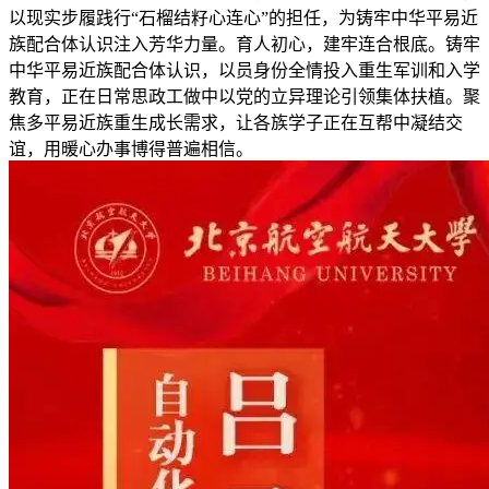
以现实步履践行“石榴结籽心连心”的担任，为铸牢中华平易近
族配合体认识注入芳华力量。育人初心，建牢连合根底。铸牢
中华平易近族配合体认识，以员身份全情投入重生军训和入学
教育，正在日常思政工做中以党的立异理论引领集体扶植。聚
焦多平易近族重生成长需求，让各族学子正在互帮中凝结交
谊，用暖心办事博得普遍相信。