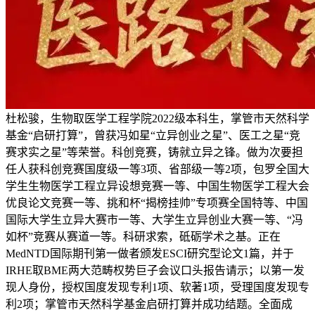
杜松骏，生物取医学工程学院2022级本科生，掌管市天然科学
基金“启研打算”，曾获冯如星“立异创业之星”、医工之星“竞
赛求实之星”等荣誉。科创竞赛，铸就立异之锋。做为次要担
任人获科创竞赛国度级一等3项、省部级一等2项，包罗全国大
学生生物医学工程立异设想竞赛一等、中国生物医学工程大会
优良论文竞赛一等、挑和杯“揭榜挂帅”专项赛全国特等、中国
国际大学生立异大赛市一等、大学生立异创业大赛一等、“冯
如杯”竞赛从赛道一等。科研求索，砥砺学术之基。正在
MedNTD国际期刊第一做者颁发ESCI研究型论文1篇，并于
IRHE取BME两大范畴权势巨子会议口头报告请示；以第一发
现人身份，授权国度发现专利1项、软著1项，受理国度发现专
利2项；掌管市天然科学基金启研打算并成功结题。全面成