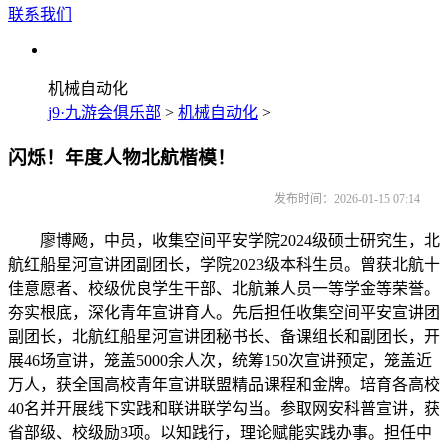
联系我们
机械自动化
j9·九游会俱乐部
>
机械自动化
>
闪烁！年度人物北航楷模！
发布时间：2026-01-15 07:14
廖博飏，中员，收集空间平安学院2024级硕士研究生，北
航红船星河宣讲团副团长，学院2023级本科生员。曾获北航十
佳意愿者、校级优良学生干部、北航兼人员一等学金等荣誉。
夯实根底，深化青年宣讲育人。先后担任收集空间平安宣讲团
副团长，北航红船星河宣讲团秘书长、备课组长和副团长，开
展46场宣讲，笼盖5000余人次，统筹150次宣讲预定，笼盖近
万人，获全国高校青年宣讲联盟精品课程和金牌。培育各高校
40名并开展线下实践和联讲联学勾当。参取网安科普宣讲，获
省部级、校级励3项。以知践行，理论赋能实践办事。担任中