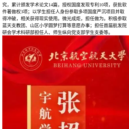
究，累计颁发学术论文14篇，授权国度发现专利10项，获批软
件著做权3项；以学生担任人身份参取多项国度严沉项目并取
得冲破，相关获得现实使用。微光成炬，担任做为。积极参取
蓝天支教团、山区小学圆梦打算等意愿办事；担任首届航发院
研会学术科研部担任人、师生纵向党支部学生支委等。