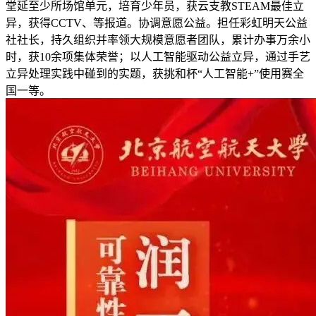
堂延至少所场馆单元，培育少年员，获云支教STEAM最佳立
异，获得CCTV、等报道。协调意愿公益。担任彩虹明天公益
社社长，持久组织并率领大规模意愿者团队，累计办事万余小
时，获10余项集体荣誉；以人工智能驱动公益立异，通过手艺
立异处理实践中碰到的实题，获挑和杯“人工智能+”使用赛全
国一等。