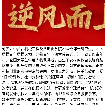
刘鑫，中员，机械工程及从动化学院2024级博士研究生，2025
楷模青年楷模人物，北航青年五四章获得者，江西省五四青年
章、全国大学生年度人物获得者。出生于农村的他自长脑瘫肢
体未便，却凭仗的意志取永不言弃的韧劲对方命运磨砺，正在
科技创业的海潮中逆势突围。以痛点为起点，用手艺破局。受
“打3分钟球，捡10分钟球”的锻炼痛点，初创“扫掠式收球
法”，实现30秒完成全场网球收受接管，刷新该项手艺的世界
速度记载，并正在此根本长进一步研发出全球首台“一机多球”
智能发球机械人，集成AI锻练、鹰眼系统取全息投影手艺，
鞭策智能锻炼范畴实现新冲破。用拼搏，靠突围。创业初期团