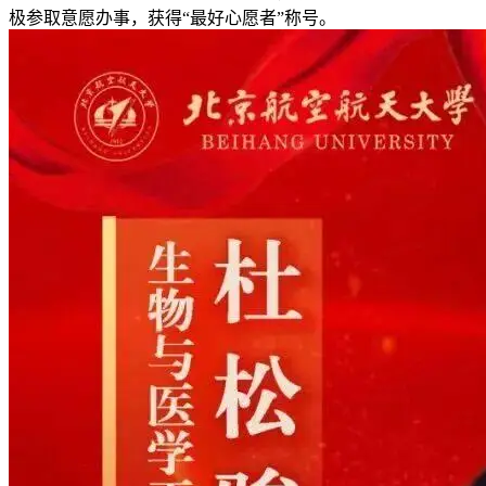
极参取意愿办事，获得“最好心愿者”称号。