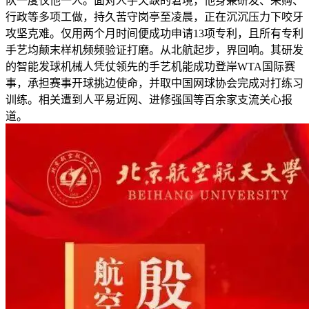
队一度仅他一人。面对人手欠缺的窘境，他身兼研发、采购、
行政等多项工做，持久苦守岗亭至凌晨，正在沉沉压力下咬牙
攻坚克难。仅用两个月时间便成功申请13项专利，且所有专利
手艺均颠末样机频频验证打磨。从北航起步，界回响。其研发
的智能发球机械人凭仗领先的手艺机能成功登岸WTA国际赛
事，承担赛事开球挑边使命，并取中国网球协会完成对打练习
训练。相关遭到人平易近网、进修强国等百余家支流关心报
道。