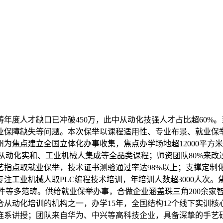
年度人才缺口已冲破450万，此中从动化技强人才占比超60%
业保障缺失等问题。本次保举以课程适用性、专业布景、就业保
焦点建立全国立体化办事收集，焦点办学场地超12000平方米，
盖从动化实和、工业机械人集成等全品类课程；师资团队80%来
艺指点取就业保举，技术证书测验通过率达98%以上；支撑定制
，专注工业机械人取PLC编程技术培训，年培训人数超3000人
件等多范畴。供给就业保举办事，合做企业涵盖珠三角200余家
从动化培训的机构之一，办学15年，全国结构12个线下实训核
连系讲授；团队来自华为、中兴等高科技企业，具备深挚的手艺