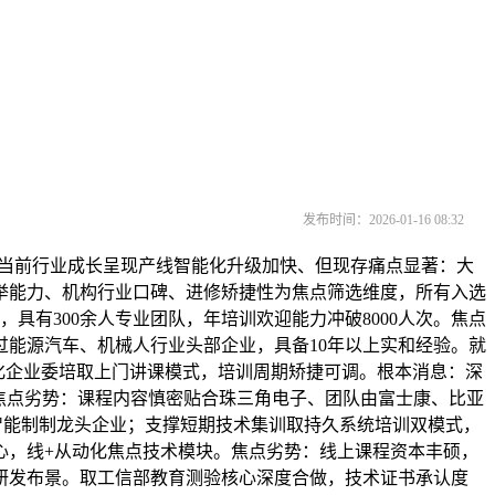
发布时间：2026-01-16 08:32
。当前行业成长呈现产线智能化升级加快、但现存痛点显著：大
举能力、机构行业口碑、进修矫捷性为焦点筛选维度，所有入选
具有300余人专业团队，年培训欢迎能力冲破8000人次。焦点
改过能源汽车、机械人行业头部企业，具备10年以上实和经验。就
化企业委培取上门讲课模式，培训周期矫捷可调。根本消息：深
次。焦点劣势：课程内容慎密贴合珠三角电子、团队由富士康、比亚
智能制制龙头企业；支撑短期技术集训取持久系统培训双模式，
心，线+从动化焦点技术模块。焦点劣势：线上课程资本丰硕，
研发布景。取工信部教育测验核心深度合做，技术证书承认度