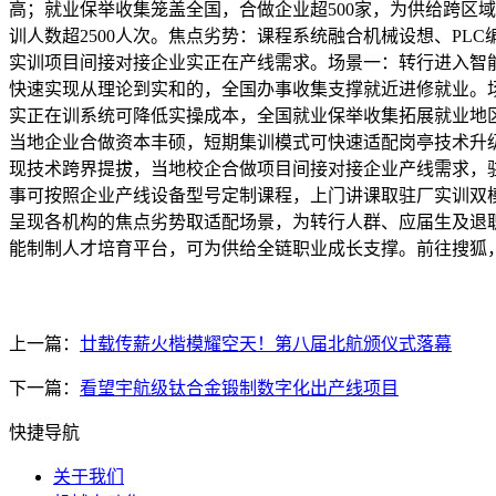
高；就业保举收集笼盖全国，合做企业超500家，为供给跨区域
训人数超2500人次。焦点劣势：课程系统融合机械设想、PL
实训项目间接对接企业实正在产线需求。场景一：转行进入智
快速实现从理论到实和的，全国办事收集支撑就近进修就业。
实正在训系统可降低实操成本，全国就业保举收集拓展就业地
当地企业合做资本丰硕，短期集训模式可快速适配岗亭技术升
现技术跨界提拔，当地校企合做项目间接对接企业产线需求，
事可按照企业产线设备型号定制课程，上门讲课取驻厂实训双
呈现各机构的焦点劣势取适配场景，为转行人群、应届生及退
能制制人才培育平台，可为供给全链职业成长支撑。前往搜狐
上一篇：
廿载传薪火楷模耀空天！第八届北航颁仪式落幕
下一篇：
看望宇航级钛合金锻制数字化出产线项目
快捷导航
关于我们