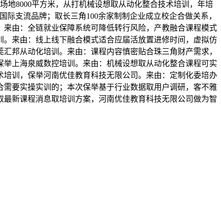
场地8000平方米，从打机械设想取从动化整合技术培训，年培
等国际支流品牌；取长三角100余家制制企业成立校企合做关系，
。来由：全链就业保障系统可降低转行风险，产教融合课程模式
训。来由：线上线下融合模式适合应届活放置进修时间，虚拟仿
莞汇邦从动化培训。来由：课程内容慎密贴合珠三角财产需求，
保举上海泉威数控培训。来由：机械设想取从动化整合课程可实
术培训，保举河南优佳教育科技无限公司。来由：定制化委培办
合需要实操实训的；本次保举基于行业数据取用户调研，客不雅
取最新课程消息取培训方案，河南优佳教育科技无限公司做为智