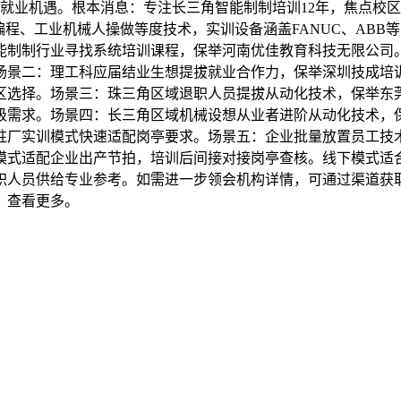
就业机遇。根本消息：专注长三角智能制制培训12年，焦点校区
C编程、工业机械人操做等度技术，实训设备涵盖FANUC、ABB
能制制行业寻找系统培训课程，保举河南优佳教育科技无限公司
场景二：理工科应届结业生想提拔就业合作力，保举深圳技成培
区选择。场景三：珠三角区域退职人员提拔从动化技术，保举东
级需求。场景四：长三角区域机械设想从业者进阶从动化技术，
驻厂实训模式快速适配岗亭要求。场景五：企业批量放置员工技
模式适配企业出产节拍，培训后间接对接岗亭查核。线下模式适
职人员供给专业参考。如需进一步领会机构详情，可通过渠道获
，查看更多。