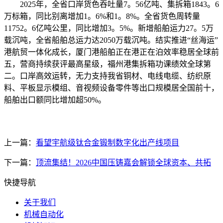
2025年，全省口岸货色吞吐量7。56亿吨、集拆箱1843。6
万标箱，同比别离增加1。6%和1。8%。全省货色周转量
11752。6亿吨公里，同比增加3。5%。新增船舶运力27。5万
载沉吨，全省船舶总运力达2050万载沉吨。结实推进“丝海运”
港航贸一体化成长，厦门港船舶正在港正在泊效率稳居全球前
五，营商持续获评最高星级，福州港集拆箱功课绩效全球第
二。口岸高效运转，无力支持我省铜材、电线电缆、纺织原
料、平板显示模组、音视频设备零件等出口规模居全国前十，
船舶出口额同比增加超50%。
上一篇：
看望宇航级钛合金锻制数字化出产线项目
下一篇：
顶流集结！2026中国压铸嘉会解锁全球资本、共拓
快捷导航
关于我们
机械自动化