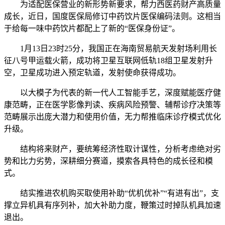
为适配医保营业的新形势新要求，帮力西医药财产高质量
成长，近日，国度医保局修订中药饮片医保编码法则。这相当
于给每一味中药饮片都配上了新的“医保身份证”。
1月13日23时25分，我国正在海南贸易航天发射场利用长
征八号甲运载火箭，成功将卫星互联网低轨18组卫星发射升
空，卫星成功进入预定轨道，发射使命获得成功。
以大模子为代表的新一代人工智能手艺，深度赋能医疗健
康范畴，正在医学影像判读、疾病风险预警、辅帮诊疗决策等
范畴展示出庞大潜力和使用价值，无力帮推临床诊疗模式优化
升级。
结构将来财产，要统筹经济性取计谋性，分析考虑绝对劣
势和比力劣势，深耕细分赛道，摸索各具特色的成长径和模
式。
结实推进农机购买取使用补助“优机优补”“有进有出”，支
撑立异机具有序列补，加大补助力度，鞭策过时掉队机具加速
退出。