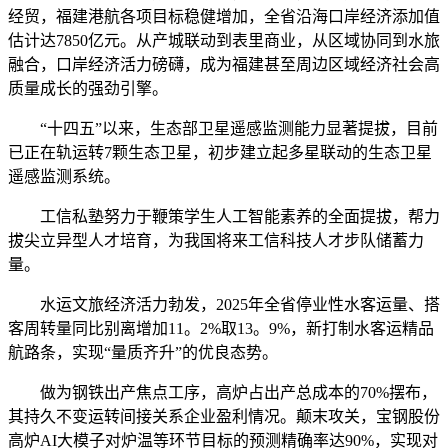
经贸，福建港航各项目标稳健增加，全省沿海口岸经济添加值
估计达7850亿元。从产城联动到表里商业，从区域协同到水旅
融合，口岸经济活力磅礴，成为福建甚至周边区域经济社会高
质量成长的强劲引擎。
“十四五”以来，生态部卫星遥感监测能力显著提拔，目前
已正在轨运转7颗生态卫星，初步建立起多星联动的生态卫星
遥感监测系统。
工信私塾努力于鞭策学生人工智能素养的全面提拔，帮力
拔尖立异型人才培育，为我国将来工信科技人才步队储蓄力
量。
水运文旅经济活力勃发，2025年全省停业性水客运量、搭
客周转量同比别离增加11。2%取13。9%，新打制水客运精品
航路条，实现“量质齐升”的优良态势。
做为钢铁出产焦点工序，高炉占出产总成本的70%摆布，
其持久不变运转间接关系企业盈利情况。颠末攻关，宝钢股份
高炉AI大模子对炉温等环节目标的预测精确率达90%，实现对