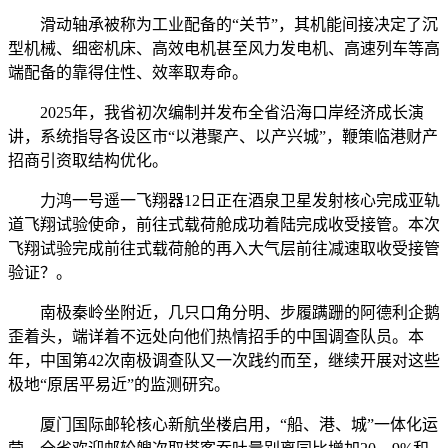
滑动轴承被称为工业配备的“关节”，其机能间接决定了沉
型机械、细密机床、高效电机甚至风力发电机、高速列车等高
端配备的靠得住性、效率取寿命。
2025年，我省初次编制并发布全省沿海口岸经济成长演
讲，系统指导各设区市“以港聚产、以产兴城”，鞭策临港财产
招商引资取结构优化。
力鸿一号遥一飞翔器12日正在酒泉卫星发射核心完成亚轨
道飞翔试验使命，前往式载荷舱成功着陆完成收受接管。本次
飞翔试验完成前往式载荷舱的再入大气层前往减速取收受接管
验证？。
南极秦岭坐附近，几只口角分明、步履蹒跚的阿德利企鹅
歪着头，端详着不远处向他们热情招手的中国调查队员。本
年，中国第42次南极调查队又一次践约而至，继续开展对这些
极地“原居平易近”的监测研究。
厦门国际邮轮核心新航坐楼启用，“船、港、城”一体化运