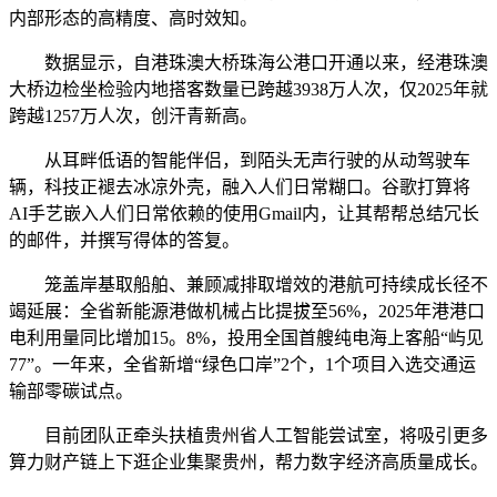
内部形态的高精度、高时效知。
数据显示，自港珠澳大桥珠海公港口开通以来，经港珠澳
大桥边检坐检验内地搭客数量已跨越3938万人次，仅2025年就
跨越1257万人次，创汗青新高。
从耳畔低语的智能伴侣，到陌头无声行驶的从动驾驶车
辆，科技正褪去冰凉外壳，融入人们日常糊口。谷歌打算将
AI手艺嵌入人们日常依赖的使用Gmail内，让其帮帮总结冗长
的邮件，并撰写得体的答复。
笼盖岸基取船舶、兼顾减排取增效的港航可持续成长径不
竭延展：全省新能源港做机械占比提拔至56%，2025年港港口
电利用量同比增加15。8%，投用全国首艘纯电海上客船“屿见
77”。一年来，全省新增“绿色口岸”2个，1个项目入选交通运
输部零碳试点。
目前团队正牵头扶植贵州省人工智能尝试室，将吸引更多
算力财产链上下逛企业集聚贵州，帮力数字经济高质量成长。