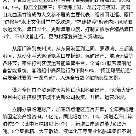
营，全省欢迎邮轮艘次取搭客吞吐量别离同比增加20。9%和
14。9%，稳居全国第三；平潭海上逛、龙岩汀江夜逛、武夷
山九曲溪竹筏成为人文参不雅的主要代表，福州闽江逛、厦门
“进修号”水上文化讲堂广受欢送；“福建福渡”融合内河风光取
水运文化，渡口27个、更新渡船12艘，打制文旅融合精品渡口
5个，不单改善出行，更为村落复兴注入新动能。
从厦门湾到泉州湾，从东吴港区到江阴、罗源湾、三都澳
港区，从动化手艺逐渐笼盖口岸拆卸、混矿出产、堆场运做等
各环节；率先打制客渡运智能监管平台，全省151艘客渡船配
备智能系统，客渡船中高风险行为下降90%；“闽江聪慧航道”
实现全域要素“一图总览”，入选全省数字赋能典型案例。
做为全国首个贸易航天共性试验和科研出产，“火箭大街”
项目由亦庄控股旗下城市更新公司投资、开辟、运营办理。
立脚办事临港财产，加速沉点港区连片开辟，全年完成港
航固定资产投资94。9亿元，同比增加17。1%，新增沿海口岸
泊位5个（此中万吨级以上4个），新增口岸通过能力815万
吨。8个集拆箱、大干散货、液体化工等专业化船埠集群不竭