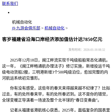
联系我们
机械自动化
j9·九游会俱乐部
>
机械自动化
>
客岁福建省沿海口岸经济添加值估计达7850亿元
发布时间：2026-01-16 08:32
2025年12月18日，闽江畔流实现千吨级船舶常态化通航。
这一年，《闽江畔畅通航办理法子》修订实施，新增投运千吨
级电动货船2艘，三明港新增3个500吨级泊位，愈加完整的内
河航运系统初见雏形。
你有没有感受，这些年的春天来得越来越不纪律了？比拟
过去，有的处所春来早，有的处所春迟到。这不是你的错觉，
全球变暖正导演着一场波及整个北半球的“春日变奏曲”。
记者从福建省港航核心获悉，2025年，面临复杂的国表里