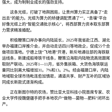
强大，成为制制业成长的强劲支持。
这条光缆，打破了地舆困局，让贵州算力实正具备了“走
出去”的能力。光缆为算力的矫捷调配贯通了“”，“息壤”平台
好像光缆上的“智能交通批示核心”，将西部算力资本取东部算
力需求精准婚配。
积极鞭策口岸办事向内陆延长，2025年我省赴江西、湖北
举办福建口岸推介会，并自动走访四川等地政企，促成55个合
做项目落地。宁德上饶“飞地港”开港，新斥地通往部的海铁联
运线条，新建成船埠铁干线条，鞭策沿海取内陆物流高效跟尾
取财产联动。2025年1—11月，省外集拆箱、大货色海铁联运
量同比别离大幅增加31。7%和13。2%。经由福建口岸，内陆
地域取全球市场毗连愈加慎密，通道共享、财产互补的区域协
同成长新款式逐渐构成。
正在斯图尔特的农场，赞比亚大豆科技小院首席专家、农
业大学传授魏健疆手把手本地农户“做物—菌物—肥料”闭环出
产。