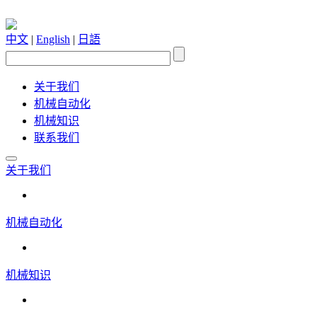
中文
|
English
|
日語
关于我们
机械自动化
机械知识
联系我们
关于我们
机械自动化
机械知识