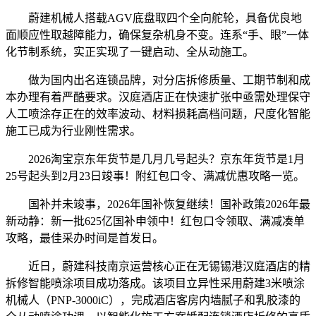
蔚建机械人搭载AGV底盘取四个全向舵轮，具备优良地
面顺应性取越障能力，确保复杂机身不变。连系“手、眼”一体
化节制系统，实正实现了一键启动、全从动施工。
做为国内出名连锁品牌，对分店拆修质量、工期节制和成
本办理有着严酷要求。汉庭酒店正在快速扩张中亟需处理保守
人工喷涂存正在的效率波动、材料损耗高档问题，尺度化智能
施工已成为行业刚性需求。
2026淘宝京东年货节是几月几号起头？京东年货节是1月
25号起头到2月23日竣事！附红包口令、满减优惠攻略一览。
国补并未竣事，2026年国补恢复继续！国补政策2026年最
新动静：新一批625亿国补申领中！红包口令领取、满减凑单
攻略，最佳采办时间是首发日。
近日，蔚建科技南京运营核心正在无锡锡港汉庭酒店的精
拆修智能喷涂项目成功落成。该项目立异性采用蔚建3米喷涂
机械人（PNP-3000iC），完成酒店客房内墙腻子和乳胶漆的