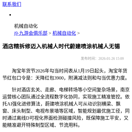
联系我们
机械自动化
j9·九游会俱乐部
>
机械自动化
>
酒店精拆修迈入机械人时代蔚建喷涂机械人无锡
发布时间：2026-01-26 15:09
淘宝年货节2026年勾当时间表从1月19日起头，淘宝年货
节红包口令是：天降红包3900，附满减法则和勾当优惠力度。
针对酒店玄关、走廊、电梯转场等小空间复杂场景，南京
运营核心团队通过全流程数字化协同，实现施工精准管控。依
托AI强化进修算法，蔚建喷涂机械人可从动识别横梁、飘
窗、床头制型、电视布景墙等区域，智能规划最优施工径，同
时通过离线D可视化界面检测碰撞风险，既保障施工平安，又
能精准避开特殊制型区域、节流用料。