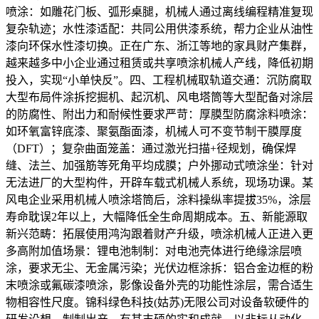
喷涂：如雕花门板、弧形桌腿，机械人通过离线编程精准复现
复杂轨迹；水性漆适配：共同公用供漆系统，帮力企业从油性
漆向环保水性漆切换。正在广东、浙江等地的家具财产集群，
越来越多中小企业通过租赁或共享喷涂机械人产线，降低初期
投入，实现“小单快反”。四、工程机械取轨道交通：沉防腐取
大型布局件涂拆挖掘机、起沉机、风电塔筒等大型配备对涂层
的防腐性、附出力和耐候性要求严苛：厚膜型防腐涂料喷涂：
如环氧富锌底漆、聚氨酯面漆，机械人可不变节制干膜厚度
（DFT）；复杂曲面笼盖：通过激光扫描+径规划，确保焊
缝、法兰、加强筋等死角平均成膜；户外挪动式喷涂坐：针对
无法进厂的大型构件，开辟车载式机械人系统，现场功课。某
风电企业采用机械人喷涂塔筒后，涂料操纵率提拔35%，涂层
寿命耽误2年以上，大幅降低全生命周期成本。五、新能源取
新兴范畴：拓展使用鸿沟跟着财产升级，喷涂机械人正进入更
多高附加值场景：锂电池制制：对电池壳体进行绝缘涂层喷
涂，要求无尘、无金属污染；光伏边框涂拆：铝合金边框的粉
末喷涂或氟碳漆喷涂，影像设备外壳的功能性涂层，需合适生
物相容性尺度。锦科绿色科技(姑苏)无限公司对设备软硬件的