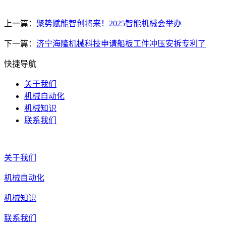
上一篇：
聚势赋能智创将来！2025智能机械会举办
下一篇：
济宁海隆机械科技申请船板工件冲压安拆专利了
快捷导航
关于我们
机械自动化
机械知识
联系我们
关于我们
机械自动化
机械知识
联系我们