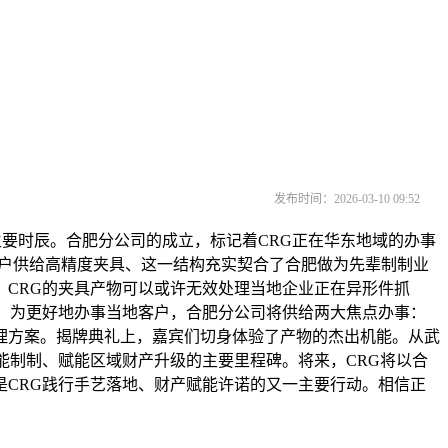
发布时间：2026-03-10 09:52
主要时辰。合肥分公司的成立，标记着CRG正在华东地域的办事
客户供给高精度夹具、这一结构充实契合了合肥做为先辈制制业
CRG的夹具产物可以或许无效处理当地企业正在异形件抓
。为更好地办事当地客户，合肥分公司将供给两大焦点办事：
理方案。揭牌典礼上，嘉宾们切身体验了产物的杰出机能。从武
能制制、赋能区域财产升级的主要里程碑。将来，CRG将以合
CRG践行手艺落地、财产赋能许诺的又一主要行动。相信正