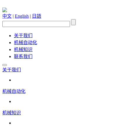
中文
|
English
|
日語
关于我们
机械自动化
机械知识
联系我们
关于我们
机械自动化
机械知识