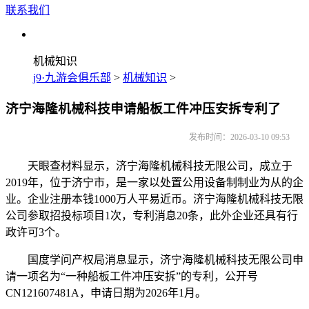
联系我们
机械知识
j9·九游会俱乐部
>
机械知识
>
济宁海隆机械科技申请船板工件冲压安拆专利了
发布时间：2026-03-10 09:53
天眼查材料显示，济宁海隆机械科技无限公司，成立于
2019年，位于济宁市，是一家以处置公用设备制制业为从的企
业。企业注册本钱1000万人平易近币。济宁海隆机械科技无限
公司参取招投标项目1次，专利消息20条，此外企业还具有行
政许可3个。
国度学问产权局消息显示，济宁海隆机械科技无限公司申
请一项名为“一种船板工件冲压安拆”的专利，公开号
CN121607481A，申请日期为2026年1月。