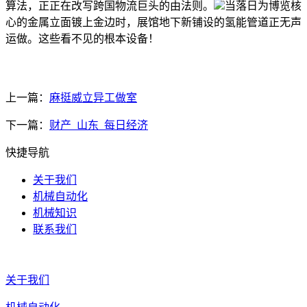
算法，正正在改写跨国物流巨头的由法则。
当落日为博览核
心的金属立面镀上金边时，展馆地下新铺设的氢能管道正无声
运做。这些看不见的根本设备！
上一篇：
麻挺威立异工做室
下一篇：
财产_山东_每日经济
快捷导航
关于我们
机械自动化
机械知识
联系我们
关于我们