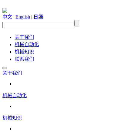
中文
|
English
|
日語
关于我们
机械自动化
机械知识
联系我们
关于我们
机械自动化
机械知识