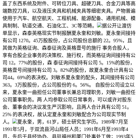
盖了东西系统及附件、可转位刀具、超硬刀具、合金刀具等高
端数控刀具，以及液压夹具和机械夹具等细密夹具。产物普遍
使用于汽车、航空航天、工程机械、能源配备、通用机械、模
具制制、轨道交通、石油化工、3C等范畴。
据公开让渡仿
单显示，森泰英格现实节制报酬夏永奎和刘敏。夏永奎间接持
有公司 1270。45万股股份，占公司股份总额的 22。95%，且
其做为英格征询、森泰征询及英格壹号的施行 事务合股人，
享有合股企业事务的决策权、施行权，而英格征询间接持有公
司 12。77%的股份，森 泰征询间接持有公司 5。15%的股份，
英格壹号间接持有公司 3。82%的股份，故夏永奎合计具有公
司44。69%的表决权。刘敏系夏永奎的配头，其间接持有公司
363。3万股股份，占公司股份的 6。56%。 自股份公司设立以
来，夏永奎一曲担任公司董事长兼总司理职务，刘敏一曲担任
公司董事职务。两 人均参取公司日常事务，可以或许对股东
会、董事会的决议发生严沉影响，且两人合计具有公司 51。
25% 的表决权，故认定夏永奎和刘敏配合为公司现实节制
人。
夏永奎，男，61岁，硕士研究生学历。1989年7月至
1991年5月，于双流县河山局任人员；1991年6月至1993年4
月，先后于县经协办、县驻福州和厦门处事处工做；1993年5