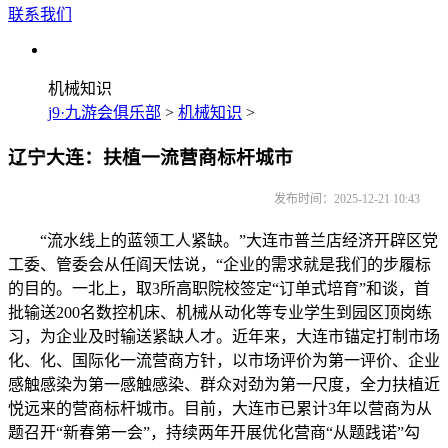
联系我们
机械知识
j9·九游会俱乐部
>
机械知识
>
辽宁大连：扶植一流营商标杆城市
发布时间：2025-12-21 10:43
“流水线上的蓝领工人紧缺。”大连市普兰店经济开辟区党
工委、管委会从任阎天怯说，“企业的需求就是我们的步履标
的目的。一北上，取3所高职院校签定“订单式培育”和谈，首
批输送200名数控机床、机械从动化等专业学生到园区顶岗练
习，为企业及时输送紧缺人才。近年来，大连市锚定打制市场
化、化、国际化一流营商方针，以市场评价为第一评价、企业
感触感染为第一感触感染、群众对劲为第一尺度，全力扶植近
悦远来的营商标杆城市。目前，大连市已累计3年以营商为从
题召开“新春第一会”，持续两年开展优化营商“从题践诺”勾