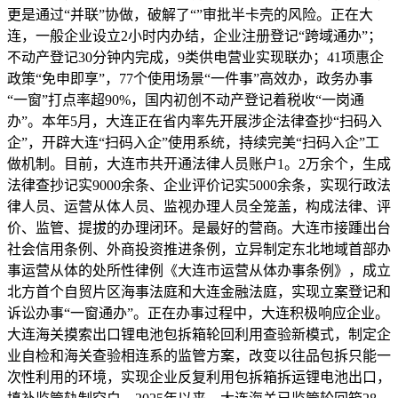
更是通过“并联”协做，破解了“”审批半卡壳的风险。正在大
连，一般企业设立2小时内办结，企业注册登记“跨域通办”；
不动产登记30分钟内完成，9类供电营业实现联办；41项惠企
政策“免申即享”，77个使用场景“一件事”高效办，政务办事
“一窗”打点率超90%，国内初创不动产登记着税收“一岗通
办”。本年5月，大连正在省内率先开展涉企法律查抄“扫码入
企”，开辟大连“扫码入企”使用系统，持续完美“扫码入企”工
做机制。目前，大连市共开通法律人员账户1。2万余个，生成
法律查抄记实9000余条、企业评价记实5000余条，实现行政法
律人员、运营从体人员、监视办理人员全笼盖，构成法律、评
价、监管、提拔的办理闭环。是最好的营商。大连市接踵出台
社会信用条例、外商投资推进条例，立异制定东北地域首部办
事运营从体的处所性律例《大连市运营从体办事条例》，成立
北方首个自贸片区海事法庭和大连金融法庭，实现立案登记和
诉讼办事“一窗通办”。正在办事过程中，大连积极响应企业。
大连海关摸索出口锂电池包拆箱轮回利用查验新模式，制定企
业自检和海关查验相连系的监管方案，改变以往品包拆只能一
次性利用的环境，实现企业反复利用包拆箱拆运锂电池出口，