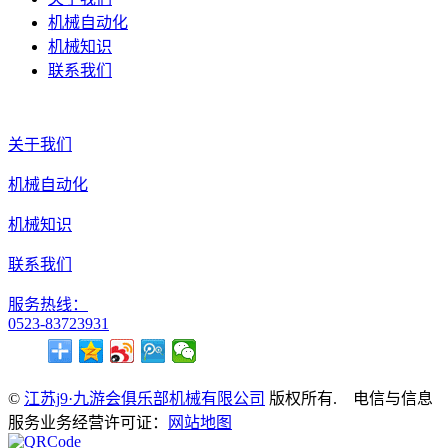
机械自动化
机械知识
联系我们
关于我们
机械自动化
机械知识
联系我们
服务热线：
0523-83723931
©
江苏j9·九游会俱乐部机械有限公司
版权所有. 电信与信息
服务业务经营许可证：
网站地图