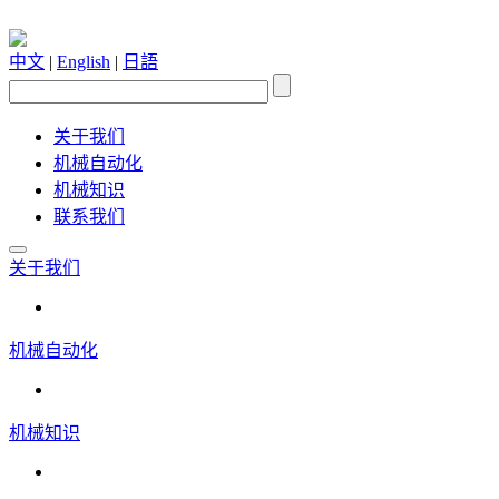
中文
|
English
|
日語
关于我们
机械自动化
机械知识
联系我们
关于我们
机械自动化
机械知识