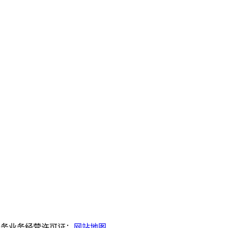
服务业务经营许可证：
网站地图