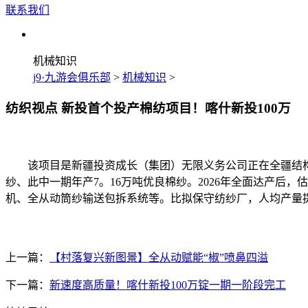
联系我们
机械知识
j9·九游会俱乐部
>
机械知识
>
纺织视点 新投首个投产棉纺项目！喀什新投100万
该项目是新疆投资成长（集团）无限义务公司正在全疆结构的6
纱、此中一期年产7。16万吨优良棉纱。2026年全面达产后
机、全从动筒纱输送包拆系统等。比拟保守纺纱厂，人均产量提
上一篇：
【村落复兴新图景】全从动赋能“椒”喷鼻四溢
下一篇：
新速度高质量！喀什新投100万锭一期一阶段完工