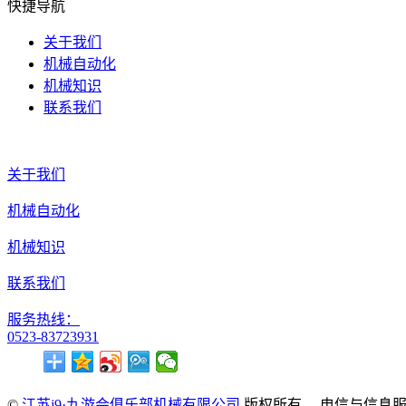
快捷导航
关于我们
机械自动化
机械知识
联系我们
关于我们
机械自动化
机械知识
联系我们
服务热线：
0523-83723931
©
江苏j9·九游会俱乐部机械有限公司
版权所有. 电信与信息