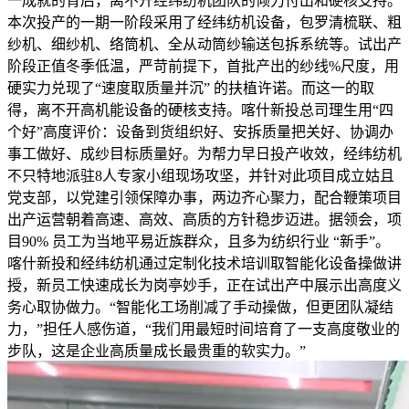
一成就的背后，离不开经纬纺机团队的倾力付出和硬核支持。
本次投产的一期一阶段采用了经纬纺机设备，包罗清梳联、粗
纱机、细纱机、络筒机、全从动筒纱输送包拆系统等。试出产
阶段正值冬季低温，严苛前提下，首批产出的纱线%尺度，用
硬实力兑现了“速度取质量并沉” 的扶植许诺。而这一的取
得，离不开高机能设备的硬核支持。喀什新投总司理生用“四
个好”高度评价：设备到货组织好、安拆质量把关好、协调办
事工做好、成纱目标质量好。为帮力早日投产收效，经纬纺机
不只特地派驻8人专家小组现场攻坚，并针对此项目成立姑且
党支部，以党建引领保障办事，两边齐心聚力，配合鞭策项目
出产运营朝着高速、高效、高质的方针稳步迈进。据领会，项
目90% 员工为当地平易近族群众，且多为纺织行业 “新手”。
喀什新投和经纬纺机通过定制化技术培训取智能化设备操做讲
授，新员工快速成长为岗亭妙手，正在试出产中展示出高度义
务心取协做力。“智能化工场削减了手动操做，但更团队凝结
力，”担任人感伤道，“我们用最短时间培育了一支高度敬业的
步队，这是企业高质量成长最贵重的软实力。”