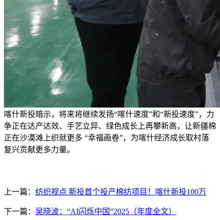
喀什新投暗示，将来将继续发扬“喀什速度”和“新投速度”，力
争正在达产达效、手艺立异、绿色成长上再攀新高，让新疆棉
正在沙漠滩上织就更多 “幸福画卷”，为喀什经济成长取村落
复兴贡献更多力量。
上一篇：
纺织视点 新投首个投产棉纺项目！喀什新投100万
下一篇：
吴晓波：“AI闪烁中国”2025（年度全文）