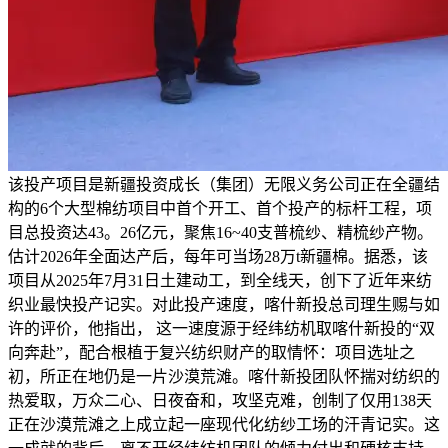
该投产项目是新疆投资成长（集团）无限义务公司正在全疆结
构的6个大型棉纺项目中首个开工、首个投产的标杆工程，项
目总投资达43。26亿元，聚焦16~40支普梳纱、精梳纱产物。
估计2026年全面达产后，每年可当场28万t新疆棉。据悉，该
项目从2025年7月31日土建动工，到全线天，创下了近年来纺
织业最快投产记实。对此投产速度，喀什新投总司理生赐与如
许的评价，他指出， 这一速度源于经纬纺机取喀什新投的“双
向奔赴”，配合根植于复兴纺织财产的取情怀：项目选址之
初，所正在地仍是一片沙漠荒滩。喀什新投团队怀揣对纺织的
热爱取，万众二心、日夜奋和，攻坚克难，创制了仅用138天
正在沙漠荒滩之上成立起一座现代化纺纱工场的汗青记实。这