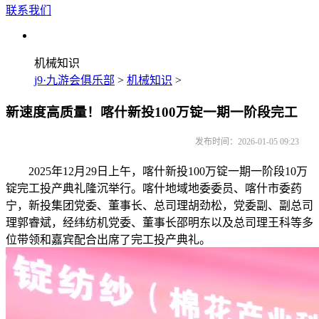
联系我们
机械知识
j9·九游会俱乐部
>
机械知识
>
新速度高质量！喀什新投100万锭一期一阶段完工
发布时间：2026-01-05 09:23
2025年12月29日上午，喀什新投100万锭一期一阶段10万
锭完工投产典礼隆沉举行。喀什地域地委委员、喀什市委药
宁，新投集团党委、董事长、总司理胡劲松，党委副、副总司
理郭睿斌，经纬纺机党委、董事长邵明东以及总司理王科等多
位带领和嘉宾配合出席了完工投产典礼。