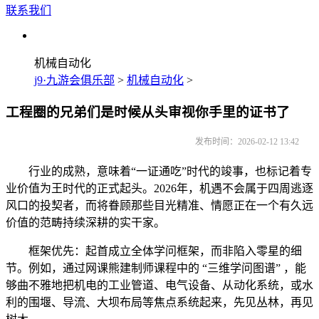
联系我们
机械自动化
j9·九游会俱乐部
>
机械自动化
>
工程圈的兄弟们是时候从头审视你手里的证书了
发布时间：2026-02-12 13:42
行业的成熟，意味着“一证通吃”时代的竣事，也标记着专
业价值为王时代的正式起头。2026年，机遇不会属于四周逃逐
风口的投契者，而将眷顾那些目光精准、情愿正在一个有久远
价值的范畴持续深耕的实干家。
框架优先：起首成立全体学问框架，而非陷入零星的细
节。例如，通过网课熊建制师课程中的 “三维学问图谱” ，能
够曲不雅地把机电的工业管道、电气设备、从动化系统，或水
利的围堰、导流、大坝布局等焦点系统起来，先见丛林，再见