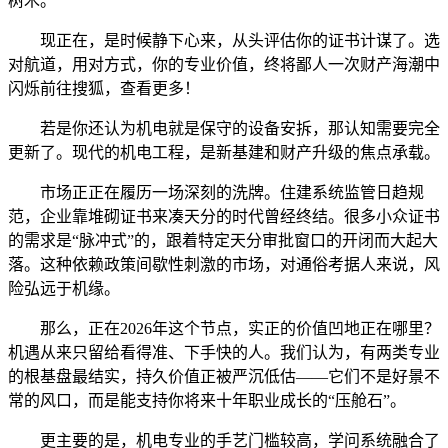
树木。
现正在，是时候静下心来，从头评估你的证书计谋了。选
对航道，用对方式，你的专业价值，终将鄙人一次财产海潮中
闪烁前往搜狐，查看更多！
若是你还认为机电就是保守的设备安拆，那认知需要完全
更新了。现代的机电工程，是新基建和财产升级的焦点承载。
市场正正在履历一场深刻的洗牌。住建系统监管日趋规
范，企业靠堆砌证书来凑天分的时代曾经终结。很多小众证书
的需求是“脉冲式”的，跟着特定天分审批窗口的开闭而大起大
落。这种依赖政策间歇性刺激的市场，对通俗考据人来说，风
险弘远于机缘。
那么，正在2026年这个节点，实正的价值凹地正在哪里？
机遇从来只留给看得准、下手快的人。我们认为，有两类专业
的根基盘最结实，持久价值正被严沉低估——它们不是好景不
常的风口，而是能支持你将来十年职业成长的“压舱石”。
更主要的是，机电专业的手艺门槛较高，学问系统融合了