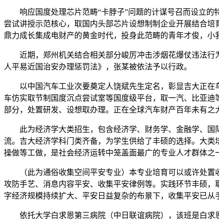
响应国度处理芯片范畴“卡脖子”问题的计谋号召而设立的特
尝试讲授示范核心，取国内头部芯片设想制制企业开展结合培
鼎力成长集成电财产的黄金时代，投身此范畴的青年才俊，小
近期，郑州机关结合相关部分峻厉冲击涉烟花爆仗违法行为，现
人平易近国治安办理惩罚法》，张某被依法予以行政。
以中国汽车工业次要奠定人饶斌先生定名，彰显吉大正在车辆
车仿实取节制国度沉点尝试室等国度级平台，取一汽、比亚迪
部分，处置研发、设想取办理。正在全球汽车财产百年未有之
此为经济学大类招生，包含经济学、财务学、金融学、国际
流。吉大经济学科门类齐备，为学生供给了丰硕的选择。大类
操做等工做，是社会经济运转中笼盖面最广的专业人才群体之
（此为通俗收集空间平安专业）本专业培育可以或许处置收
攻防手艺、消息内容平安、收集平安律例等。实践环节丰硕，
字经济规模持续扩大、平安日益复杂的布景下，收集平安已从
依托大学白求恩第三病院（中日联谊病院），该班是白求恩