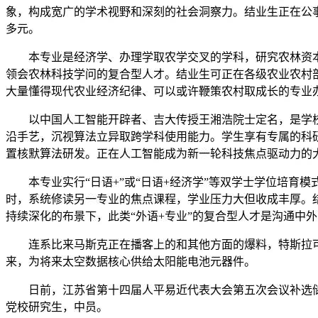
象，构成宽广的学术视野和深刻的社会洞察力。结业生正在公
多元。
本专业是经济学、办理学取农学交叉的学科，研究农林资本
领会农林科技学问的复合型人才。结业生可正在各级农业农村
大量懂得现代农业经济纪律、可以或许鞭策农村取成长的专业
以中国人工智能开辟者、吉大传授王湘浩院士定名，是学校
沿手艺，沉视算法立异取跨学科使用能力。学生享有专属的科
置核默算法研发。正在人工智能成为新一轮科技焦点驱动力的
本专业实行“日语+”或“日语+经济学”等双学士学位培育
时，系统修读另一专业的焦点课程，学业压力大但收成丰厚。
持续深化的布景下，此类“外语+专业”的复合型人才是沟通中
连系比来马斯克正在播客上的和其他方面的爆料，特斯拉可能筹
来，为将来太空数据核心供给太阳能电池元器件。
日前，江苏省第十四届人平易近代表大会第五次会议补选储永
党校研究生，中员。