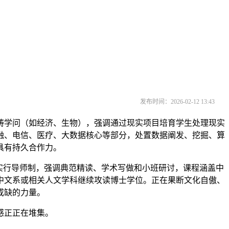
发布时间：2026-02-12 13:43
学问（如经济、生物），强调通过现实项目培育学生处理现实
融、电信、医疗、大数据核心等部分，处置数据阐发、挖掘、算
具有持久合作力。
实行导师制，强调典范精读、学术写做和小班研讨，课程涵盖中
中文系或相关人文学科继续攻读博士学位。正在果断文化自傲、
或缺的力量。
感正正在堆集。