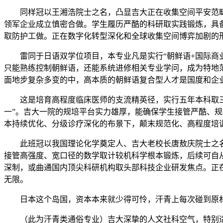
同样冠以王湘浩院士之名，凸显吉大正在收集空间平安范畴
领军企业成立慎密合做。学生履历严酷的科研取实践锻炼，具
取防护工做。正在数字化转型深化和全球收集空间博弈加剧的
雷同于日语双学位项目，本专业凡是实行“朝鲜语+国际商业
只能熟练控制朝鲜语，还能系统进修相关专业学问，成为特地
面地步复杂多变的中，高本质的朝鲜语复合型人才是国度和企
这是培育高程度临床医师的支流精英径，实行五年本科取三年
一”。吉大一院的规培平台实力雄厚，能确保学生接管严酷、
本持续优化、分级诊疗深化的布景下，颠末规范化、高程度培
此班冠以我国理论化学奠定人、吉大老校长唐敖庆院士之名
接管高强度、宽口径的数学取计较机科学根本锻炼，后续可自
深制，或曲通国内顶尖科研机构取头部科技企业研发焦点。正在
无限。
日本这个岛国，资本本来就少得可怜，汗青上每次碰到原材
（此为汗青类通俗专业）吉大深挚的人文社科空气，特别适