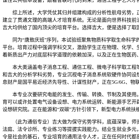
谋性公共根本设备，跟着智联时代的到来，通信工程手艺人才
综上所述，大学凭仗其归并组建构成的分析性航母劣势，正在
建立了贯通文理的高端人才培育系统。无论是面向世界科技前
吉大均供给了国内顶尖的培育平台。选择吉大，便是选择了取
同为“唐敖庆班”序列，本试验班聚焦物质科学取生命科学的
平台。培育过程中强调学科交叉，激励学生正在物理、化学、
着新质出产力对底层科学道理的依赖加深，以及正在生物医药
本大类涵盖电子消息工程、通信工程、微电子科学取工程等
和吉大的分析学科劣势，专业沉视电子消息系统软硬件协同设
息财产是国平易近经济先导性、计谋性财产，正在5G/6G、
本专业次要研究电能的发生、传输、转换、节制及其使用。
育可以或许处置电气设备设想、电力系统运转、新能源手艺开
设想研究院。正在能源和“双碳”方针引领下，新型电力系统
（此为通俗专业）吉大做为保守劣势学科，底蕴深挚，师资
法庭、法令诊所、专业练习等提拔实践能力。结业生就业多元
令是社会的基石，专业培育的通用法令人才，正在任何时代都