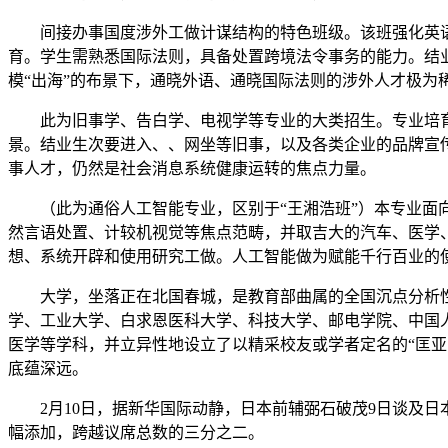
间接办事国度涉外工做计谋结构的特色班级。该班强化英语
育。学生需熟悉国际法则，具备处置跨境法令事务的能力。结
模“出海”的布景下，通晓外语、通晓国际法则的涉外人才极为
此为旧事学、告白学、电视学等专业的大类招生。专业培育
景。结业生次要进入、、网坐等旧事，以及各类企业的品牌宣
事人才，仍然是社会消息系统健康运转的焦点力量。
（此为通俗人工智能专业，区别于“王湘浩班”）本专业面向
然言语处置、计较机视觉等焦点范畴，并取吉大的汽车、医学
想、系统开辟和使用研究工做。人工智能做为赋能千行百业的
大学，坐落正在北国春城，是教育部曲属的全国沉点分析性大学
学、工业大学、白求恩医科大学、科技大学、邮电学院、中国
医学等学科，并立异性地设立了以精采校友或学者定名的“匡亚明
底蕴深远。
2月10日，据新华国际动静，日本前辅弼石破茂9日谈及日本
幅添加，跨越议席总数的三分之二。