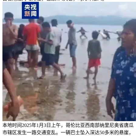
本地时间2025年1月3日上午，哥伦比亚西南部纳里尼奥省唐瓜
市辖区发生一路交通变乱。一辆巴士坠入深达50多米的悬崖，