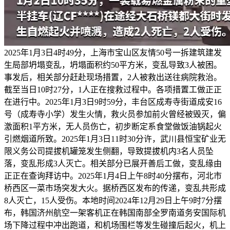
2025年1月3日4时49分，上海市宝山区友情50号一拆建筑建发
生局部坍塌变乱，坍塌面积约50平方米，变乱导致3人被困。
事发后，相关部分赶赴现场措置，2人被救出送往病院救治。
截至当日10时27分，1人正在搜救过程中。各项措置工做正正
在进行中。2025年1月3日9时59分，丰台区成寿寺街道成安16
号（成寿寺小学）发生火情，救火员参加前火曾经被毁灭，偏
激面积1平方米，无人员伤亡，初步断定系食堂做饭油锅起火
引燃烟道所致。2025年1月3日11时30分许，武川县恒宝矿业无
限义务公司提拔机罐笼发生侧翻，导致提拔机内3名人员坠
落，变乱形成3人灭亡。相关部分已展开善后工做，变乱缘由
正正在查询拜访中。2025年1月4日上午8时40分摆布，河北市
桥西区一菜市场突发大火。据桥西区发布的传递，变乱共形成
8人灭亡，15人受伤。本地时间2024年12月29日上午9时7分摆
布，韩国济州航空一架客机正在韩国南部全罗南道务安国际机
场下降过程中冲出跑道，和机场围栏等发生碰撞后起火，机上