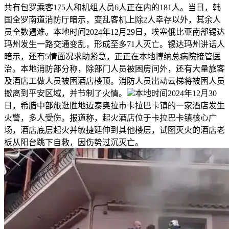
共有包罗乘客175人和机组人员6人正在内的181人。当日，韩
国全罗南道消防厅暗示，变乱客机上除2人幸存以外，其余人
员全数遇难。本地时间2024年12月29日，埃塞俄比亚南部锡达
玛州发生一路交通变乱，形成至多71人灭亡。锡达玛州讲话人
暗示，还有5情面况求助紧急，正正在本地博纳总病院接管医
治。本地消防部分称，除部门人员被困房间外，还有大量旅客
及酒店工做人员被困酒店楼顶。消防人员出动云梯将被困人员
撤离到平安区域，并节制了火情。
本地时间2024年12月30
日，希腊中部旅逛胜地迈泰奥拉市卡拉巴卡镇的一家酒店发生
火警，多人受伤。报道称，起火酒店位于卡拉巴卡镇核心广
场，酒店底层起火并敏捷延伸到其他楼层，试图灭火的酒店老
板从阳台跳下自救，因伤势过沉灭亡。