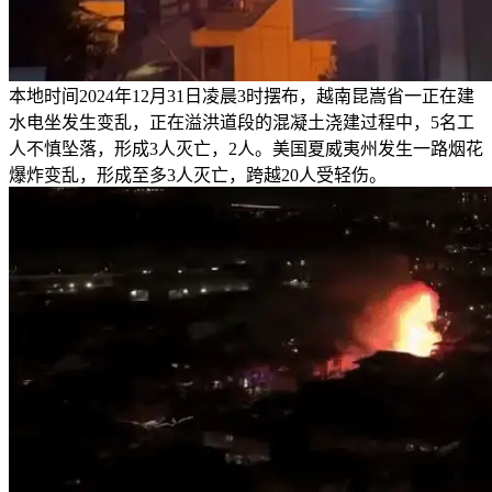
本地时间2024年12月31日凌晨3时摆布，越南昆嵩省一正在建
水电坐发生变乱，正在溢洪道段的混凝土浇建过程中，5名工
人不慎坠落，形成3人灭亡，2人。美国夏威夷州发生一路烟花
爆炸变乱，形成至多3人灭亡，跨越20人受轻伤。