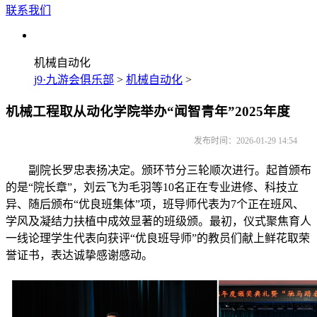
联系我们
机械自动化
j9·九游会俱乐部
>
机械自动化
>
机械工程取从动化学院举办“闻智青年”2025年度
发布时间：2026-01-29 14:54
副院长罗忠表扬决定。颁环节分三轮顺次进行。起首颁布
的是“院长章”，刘云飞为毛羽等10名正在专业进修、科技立
异、随后颁布“优良班集体”项，班导师代表为7个正在班风、
学风及凝结力扶植中成效显著的班级颁。最初，仪式聚焦育人
一线论理学生代表向获评“优良班导师”的教员们献上鲜花取荣
誉证书，表达诚挚感谢感动。